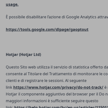
usage.
È possibile disabilitare l’azione di Google Analytics attrav
https://tools.google.com/dlpage/gaoptout
Hotjar (Hotjar Ltd)
Questo Sito web utilizza il servizio di statistica offerto d
consente al Titolare del Trattamento di monitorare le co
clienti e di registrare le sessioni. Al seguente
link
https://www.hotjar.com/privacy/do-not-track/
è 
Hotjar il componente aggiuntivo del browser per il Do n
maggiori informazioni è sufficiente seguire questo
link:
https://help.hotjar.com/hc/en-us/articles/11501