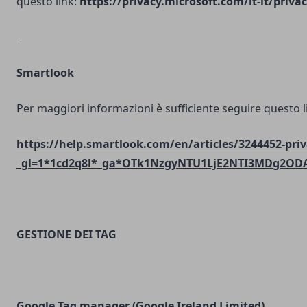
questo link:
https://privacy.microsoft.com/it-it/priv
Smartlook
Per maggiori informazioni è sufficiente seguire questo l
https://help.smartlook.com/en/articles/3244452-priv
_gl=1*1cd2q8l*_ga*OTk1NzgyNTU1LjE2NTI3MDg2O
GESTIONE DEI TAG
Google Tag manager (Google Ireland Limited)